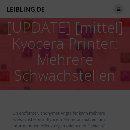
Zum
LEIBLING.DE
Inhalt
springen
[UPDATE] [mittel]
Kyocera Printer:
Mehrere
Schwachstellen
Ein entfernter, anonymer Angreifer kann mehrere
Schwachstellen in Kyocera Printer ausnutzen, um
Informationen offenzulegen oder einen Denial of