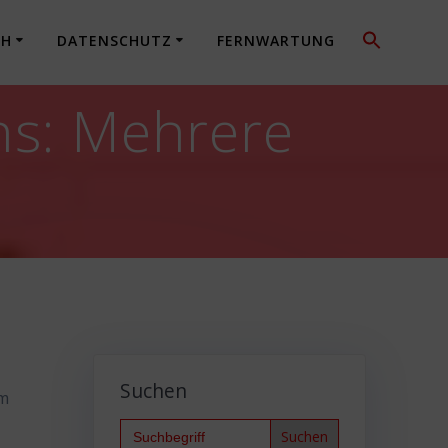
CH
DATENSCHUTZ
FERNWARTUNG
ins: Mehrere
Suchen
um
Search
for: