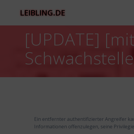
Zum
Inhalt
LEIBLING.DE
springen
[UPDATE] [mit
Schwachstell
Ein entfernter authentifizierter Angreifer 
Informationen offenzulegen, seine Privilegi