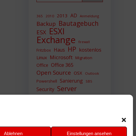
AD
2013
365
2010
Anmeldung
Bautagebuch
Backup
ESXI
ESX
Exchange
firewall
HP
Haus
kostenlos
Fritzbox
Microsoft
Linux
Migration
Office 365
Office
Open Source
OSX
Outlook
Sanierung
Powershell
SBS
Server
Security
Sicherheit
SIEM
Sicherung
Sophos
SSL
Ubuntu
Update
UTM
Upgrade
Veeam
VCSA
VCenter
VMWare
VPN
WAZUH
Ablehnen
Einstellungen ansehen