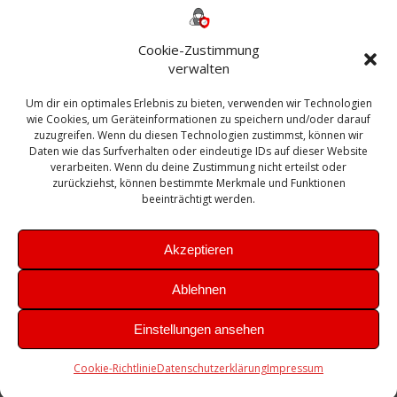
ESXI
Bautagebuch
ESX
Exchange
HP
Haus
Fritzbox
firewall
Cookie-Zustimmung
Microsoft
kostenlos
Linux
Office
Migration
verwalten
Open Source
Office 365
OSX
Powershell
Outlook
Server
Um dir ein optimales Erlebnis zu bieten, verwenden wir Technologien
Sicherheit
Sanierung
Security
SBS
wie Cookies, um Geräteinformationen zu speichern und/oder darauf
Sophos
SSL
Ubuntu
SIEM
Sicherung
zuzugreifen. Wenn du diesen Technologien zustimmst, können wir
Update
UTM
Veeam
Daten wie das Surfverhalten oder eindeutige IDs auf dieser Website
VCSA
Upgrade
VCenter
verarbeiten. Wenn du deine Zustimmung nicht erteilst oder
Windows
VMWare
VPN
WAZUH
zurückziehst, können bestimmte Merkmale und Funktionen
Zertifikat
beeinträchtigt werden.
Akzeptieren
Ablehnen
© 2026 Leibling.de. Erstellt mit WordPress und dem
Highlight
Einstellungen ansehen
Theme
Cookie-Richtlinie
Datenschutzerklärung
Impressum