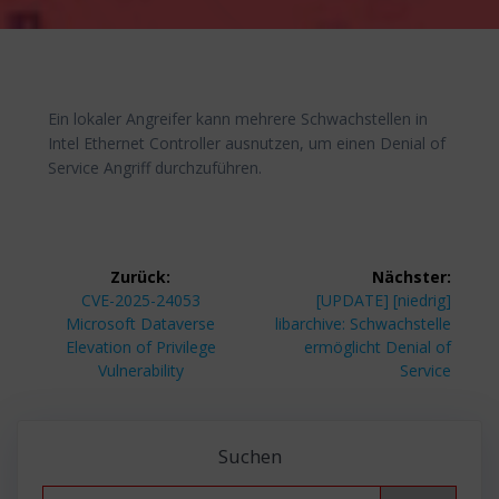
Ein lokaler Angreifer kann mehrere Schwachstellen in
Intel Ethernet Controller ausnutzen, um einen Denial of
Service Angriff durchzuführen.
Beitragsnavigation
Zurück:
Nächster:
Vorheriger
Nächster
CVE-2025-24053
[UPDATE] [niedrig]
Beitrag:
Beitrag:
Microsoft Dataverse
libarchive: Schwachstelle
Elevation of Privilege
ermöglicht Denial of
Vulnerability
Service
Suchen
Search