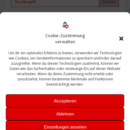
for:
Backup
AD
2013
365
2010
Anmeldung
ESXI
Bautagebuch
ESX
Exchange
HP
Haus
Fritzbox
firewall
Cookie-Zustimmung
Microsoft
kostenlos
Linux
Office
Migration
verwalten
Open Source
Office 365
OSX
Powershell
Outlook
Server
Um dir ein optimales Erlebnis zu bieten, verwenden wir Technologien
Sicherheit
Sanierung
Security
SBS
wie Cookies, um Geräteinformationen zu speichern und/oder darauf
Sophos
SSL
Ubuntu
SIEM
Sicherung
zuzugreifen. Wenn du diesen Technologien zustimmst, können wir
Update
UTM
Veeam
Daten wie das Surfverhalten oder eindeutige IDs auf dieser Website
VCSA
Upgrade
VCenter
verarbeiten. Wenn du deine Zustimmung nicht erteilst oder
Windows
VMWare
VPN
WAZUH
zurückziehst, können bestimmte Merkmale und Funktionen
Zertifikat
beeinträchtigt werden.
Akzeptieren
Ablehnen
© 2026 Leibling.de. Erstellt mit WordPress und dem
Highlight
Einstellungen ansehen
Theme