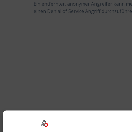
Ein entfernter, anonymer Angreifer kann m
einen Denial of Service Angriff durchzuführe
Beitragsnavigation