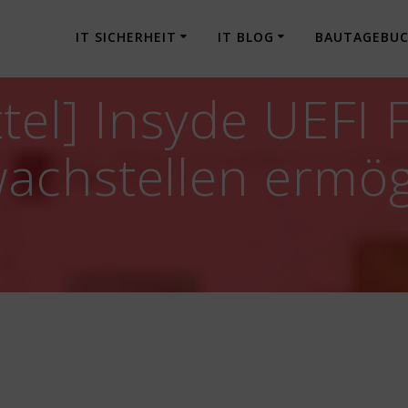
IT SICHERHEIT
IT BLOG
BAUTAGEBU
tel] Insyde UEFI 
achstellen ermög