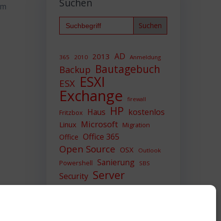
Suchen
um
Search
for:
AD
2013
365
2010
Anmeldung
Bautagebuch
Backup
ESXI
ESX
Exchange
firewall
HP
Haus
kostenlos
Fritzbox
Microsoft
Linux
Migration
Office 365
Office
Open Source
OSX
Outlook
Sanierung
Powershell
SBS
Server
Security
Sicherheit
SIEM
Sicherung
Sophos
SSL
Ubuntu
Update
UTM
Upgrade