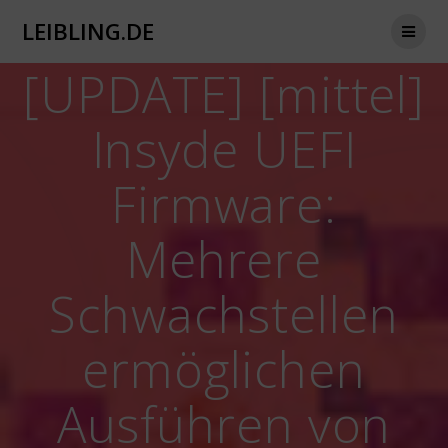
Zum
LEIBLING.DE
Inhalt
springen
[UPDATE] [mittel]
Insyde UEFI
Firmware:
Mehrere
Schwachstellen
ermöglichen
Ausführen von