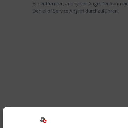
Ein entfernter, anonymer Angreifer kann m
Denial of Service Angriff durchzuführen.
Beitragsnavigation