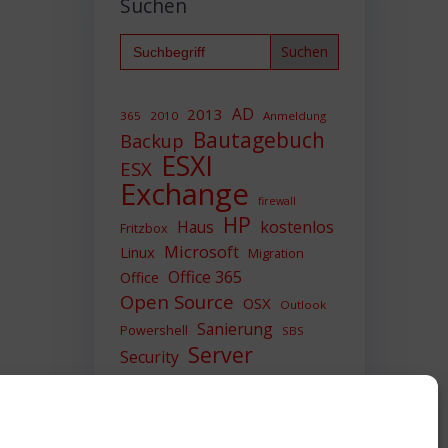
Suchen
Search
for:
AD
2013
365
2010
Anmeldung
Bautagebuch
Backup
ESXI
ESX
Exchange
firewall
HP
Haus
kostenlos
Fritzbox
Microsoft
Linux
Migration
Office 365
Office
Open Source
OSX
Outlook
Sanierung
Powershell
SBS
Server
Security
Sicherheit
SIEM
Sicherung
Sophos
SSL
Ubuntu
Update
UTM
Upgrade