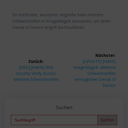
Ein entfernter, anonymer Angreifer kann mehrere
Schwachstellen in ImageMagick ausnutzen, um einen
Denial of Service Angriff durchzuführen.
Beitragsnavigation
Nächster:
Nächster
Zurück:
[UPDATE] [mittel]
Vorheriger
Beitrag:
[NEU] [mittel] IBM
ImageMagick: Mehrere
Beitrag:
Security Verify Access:
Schwachstellen
Mehrere Schwachstellen
ermöglichen Denial of
Service
Suchen
Search
for: