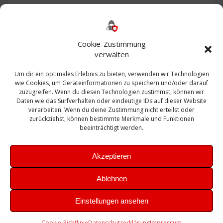
Backup
AD
2013
365
2010
Anmeldung
ESXI
Bautagebuch
ESX
Exchange
HP
Haus
Fritzbox
firewall
Cookie-Zustimmung
Microsoft
kostenlos
Linux
Office
Migration
verwalten
Open Source
Office 365
OSX
Powershell
Outlook
Server
Um dir ein optimales Erlebnis zu bieten, verwenden wir Technologien
Sicherheit
Sanierung
Security
SBS
wie Cookies, um Geräteinformationen zu speichern und/oder darauf
Sophos
SSL
Ubuntu
SIEM
Sicherung
zuzugreifen. Wenn du diesen Technologien zustimmst, können wir
Update
UTM
Veeam
Daten wie das Surfverhalten oder eindeutige IDs auf dieser Website
VCSA
Upgrade
VCenter
verarbeiten. Wenn du deine Zustimmung nicht erteilst oder
Windows
VMWare
VPN
WAZUH
zurückziehst, können bestimmte Merkmale und Funktionen
Zertifikat
beeinträchtigt werden.
Akzeptieren
Ablehnen
© 2026 Leibling.de. Erstellt mit WordPress und dem
Highlight
Einstellungen ansehen
Theme
Cookie-Richtlinie
Datenschutzerklärung
Impressum