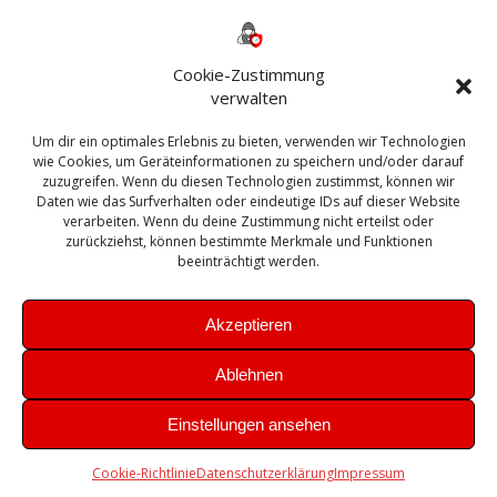
Backup
AD
2013
365
2010
Anmeldung
ESXI
Bautagebuch
ESX
Exchange
HP
Haus
Fritzbox
firewall
Cookie-Zustimmung
Microsoft
kostenlos
Linux
Office
Migration
verwalten
Open Source
Office 365
OSX
Powershell
Outlook
Server
Um dir ein optimales Erlebnis zu bieten, verwenden wir Technologien
Sicherheit
Sanierung
Security
SBS
wie Cookies, um Geräteinformationen zu speichern und/oder darauf
Sophos
SSL
Ubuntu
SIEM
Sicherung
zuzugreifen. Wenn du diesen Technologien zustimmst, können wir
Update
UTM
Veeam
Daten wie das Surfverhalten oder eindeutige IDs auf dieser Website
VCSA
Upgrade
VCenter
verarbeiten. Wenn du deine Zustimmung nicht erteilst oder
Windows
VMWare
VPN
WAZUH
zurückziehst, können bestimmte Merkmale und Funktionen
Zertifikat
beeinträchtigt werden.
Akzeptieren
Ablehnen
© 2026 Leibling.de. Erstellt mit WordPress und dem
Highlight
Einstellungen ansehen
Theme
Cookie-Richtlinie
Datenschutzerklärung
Impressum