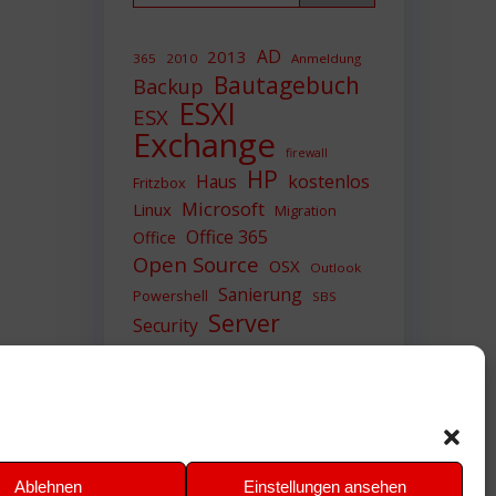
AD
2013
365
2010
Anmeldung
Bautagebuch
Backup
ESXI
ESX
Exchange
firewall
HP
Haus
kostenlos
Fritzbox
Microsoft
Linux
Migration
Office 365
Office
Open Source
OSX
Outlook
Sanierung
Powershell
SBS
Server
Security
Sicherheit
SIEM
Sicherung
Sophos
SSL
Ubuntu
Update
UTM
Upgrade
Veeam
VCSA
VCenter
VMWare
VPN
WAZUH
Ablehnen
Einstellungen ansehen