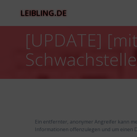
Zum
Inhalt
LEIBLING.DE
springen
[UPDATE] [mit
Schwachstell
Ein entfernter, anonymer Angreifer kann m
Informationen offenzulegen und um einen De