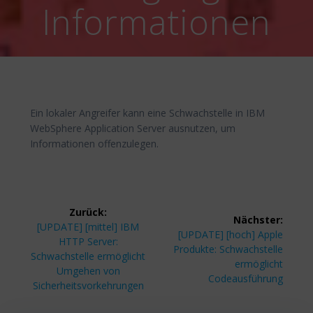
Informationen
Ein lokaler Angreifer kann eine Schwachstelle in IBM
WebSphere Application Server ausnutzen, um
Informationen offenzulegen.
Beitragsnavigation
Zurück:
Nächster:
Vorheriger
[UPDATE] [mittel] IBM
Nächster
[UPDATE] [hoch] Apple
Beitrag:
HTTP Server:
Beitrag:
Produkte: Schwachstelle
Schwachstelle ermöglicht
ermöglicht
Umgehen von
Codeausführung
Sicherheitsvorkehrungen