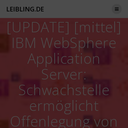
Zum
LEIBLING.DE
Inhalt
springen
[UPDATE] [mittel]
IBM WebSphere
Application
Server:
Schwachstelle
ermöglicht
Offenlegung von