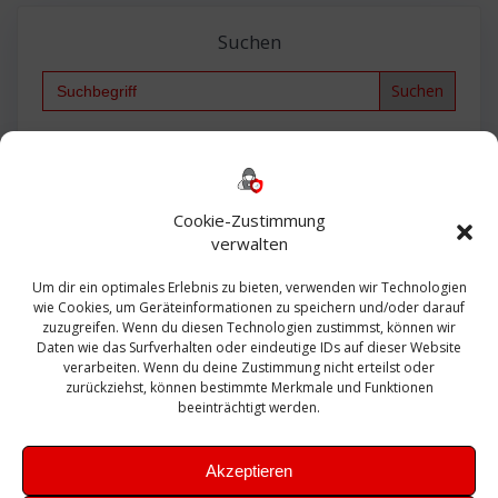
Suchen
Search
for:
Backup
AD
2013
365
2010
Anmeldung
ESXI
Bautagebuch
ESX
Exchange
HP
Haus
Fritzbox
firewall
Cookie-Zustimmung
Microsoft
kostenlos
Linux
Office
Migration
verwalten
Open Source
Office 365
OSX
Powershell
Outlook
Server
Um dir ein optimales Erlebnis zu bieten, verwenden wir Technologien
Sicherheit
Sanierung
Security
SBS
wie Cookies, um Geräteinformationen zu speichern und/oder darauf
Sophos
SSL
Ubuntu
SIEM
Sicherung
zuzugreifen. Wenn du diesen Technologien zustimmst, können wir
Update
UTM
Veeam
Daten wie das Surfverhalten oder eindeutige IDs auf dieser Website
VCSA
Upgrade
VCenter
verarbeiten. Wenn du deine Zustimmung nicht erteilst oder
Windows
VMWare
VPN
WAZUH
zurückziehst, können bestimmte Merkmale und Funktionen
Zertifikat
beeinträchtigt werden.
Akzeptieren