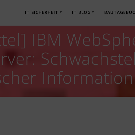
IT SICHERHEIT
IT BLOG
BAUTAGEBU
ttel] IBM WebSph
erver: Schwachste
lscher Informatio