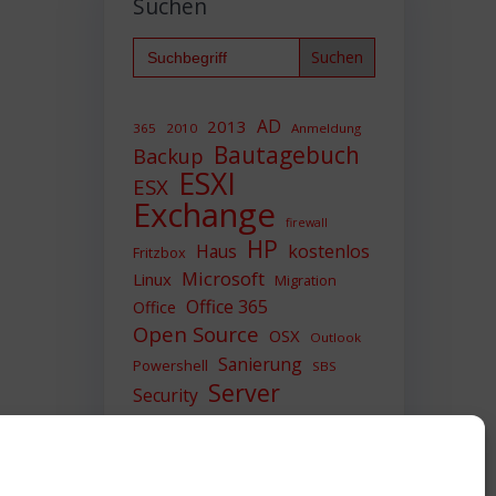
Suchen
Search
for:
AD
2013
365
2010
Anmeldung
Bautagebuch
Backup
ESXI
ESX
Exchange
firewall
HP
Haus
kostenlos
Fritzbox
Microsoft
Linux
Migration
Office 365
Office
Open Source
OSX
Outlook
Sanierung
Powershell
SBS
Server
Security
Sicherheit
SIEM
Sicherung
Sophos
SSL
Ubuntu
Update
UTM
Upgrade