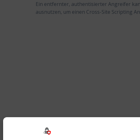
Ein entfernter, authentisierter Angreifer k
ausnutzen, um einen Cross-Site Scripting An
Beitragsnavigation