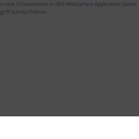
ann eine Schwachstelle in IBM WebSphere Application Server
griff durchzuführen.