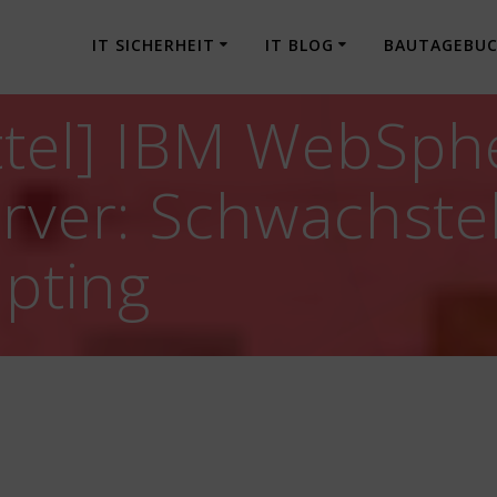
IT SICHERHEIT
IT BLOG
BAUTAGEBU
ttel] IBM WebSph
erver: Schwachste
ipting