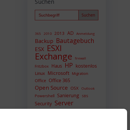
Suchen
Search
for:
AD
2013
365
2010
Anmeldung
Bautagebuch
Backup
ESXI
ESX
Exchange
firewall
HP
Haus
kostenlos
Fritzbox
Microsoft
Linux
Migration
Office 365
Office
Open Source
OSX
Outlook
Sanierung
Powershell
SBS
Server
Security
Sicherheit
SIEM
Sicherung
Sophos
SSL
Ubuntu
Update
UTM
Upgrade