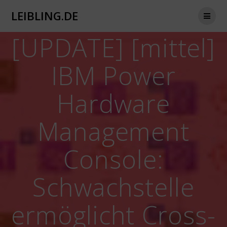
Zum
LEIBLING.DE
Inhalt
springen
[UPDATE] [mittel]
IBM Power
Hardware
Management
Console:
Schwachstelle
ermöglicht Cross-