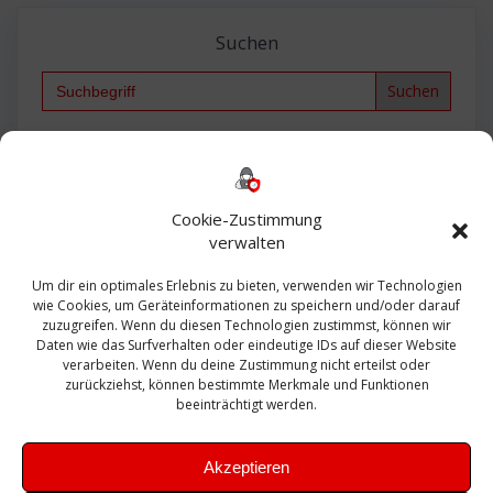
Suchen
Search
for:
Backup
AD
2013
365
2010
Anmeldung
ESXI
Bautagebuch
ESX
Exchange
HP
Haus
Fritzbox
firewall
Cookie-Zustimmung
Microsoft
kostenlos
Linux
Office
Migration
verwalten
Open Source
Office 365
OSX
Powershell
Outlook
Server
Um dir ein optimales Erlebnis zu bieten, verwenden wir Technologien
Sicherheit
Sanierung
Security
SBS
wie Cookies, um Geräteinformationen zu speichern und/oder darauf
Sophos
SSL
Ubuntu
SIEM
Sicherung
zuzugreifen. Wenn du diesen Technologien zustimmst, können wir
Update
UTM
Veeam
Daten wie das Surfverhalten oder eindeutige IDs auf dieser Website
VCSA
Upgrade
VCenter
verarbeiten. Wenn du deine Zustimmung nicht erteilst oder
Windows
VMWare
VPN
WAZUH
zurückziehst, können bestimmte Merkmale und Funktionen
Zertifikat
beeinträchtigt werden.
Akzeptieren