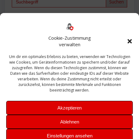
for:
Backup
AD
2013
365
2010
Anmeldung
ESXI
Bautagebuch
ESX
Exchange
HP
Haus
Fritzbox
firewall
Cookie-Zustimmung
Microsoft
kostenlos
Linux
Office
Migration
verwalten
Open Source
Office 365
OSX
Powershell
Outlook
Server
Um dir ein optimales Erlebnis zu bieten, verwenden wir Technologien
Sicherheit
Sanierung
Security
SBS
wie Cookies, um Geräteinformationen zu speichern und/oder darauf
Sophos
SSL
Ubuntu
SIEM
Sicherung
zuzugreifen. Wenn du diesen Technologien zustimmst, können wir
Update
UTM
Veeam
Daten wie das Surfverhalten oder eindeutige IDs auf dieser Website
VCSA
Upgrade
VCenter
verarbeiten. Wenn du deine Zustimmung nicht erteilst oder
Windows
VMWare
VPN
WAZUH
zurückziehst, können bestimmte Merkmale und Funktionen
Zertifikat
beeinträchtigt werden.
Akzeptieren
Ablehnen
© 2026 Leibling.de. Erstellt mit WordPress und dem
Highlight
Einstellungen ansehen
Theme