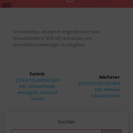
Ein entfernter, anonymer Angreifer kann eine
Schwachstelle in IBM MQ ausnutzen, um
Sicherheitsvorkehrungen zu umgehen.
Beitragsnavigation
Zurück:
Nächster:
Vorheriger
[UPDATE] [mittel] IBM
Nächster
[UPDATE] [hoch] IBM
Beitrag:
MQ: Schwachstelle
Beitrag:
MQ: Mehrere
ermöglicht Denial of
Schwachstellen
Service
Suchen
Search