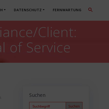
CH
DATENSCHUTZ
FERNWARTUNG
ance/Client:
l of Service
Suchen
,
Search
for: