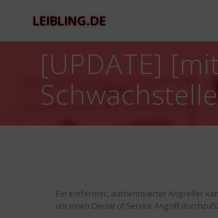
Zum
Inhalt
LEIBLING.DE
springen
[UPDATE] [mit
Schwachstelle
Ein entfernter, authentisierter Angreifer k
um einen Denial of Service Angriff durchzuf