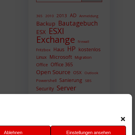
AD
2013
365
2010
Anmeldung
Bautagebuch
Backup
ESXI
ESX
Exchange
firewall
HP
Haus
kostenlos
Fritzbox
Microsoft
Linux
Migration
Office 365
Office
Open Source
OSX
Outlook
Sanierung
Powershell
SBS
Server
Security
Sicherheit
SIEM
Sicherung
Sophos
SSL
Ubuntu
Update
UTM
Upgrade
Veeam
VCSA
VCenter
VMWare
VPN
WAZUH
Ablehnen
Einstellungen ansehen