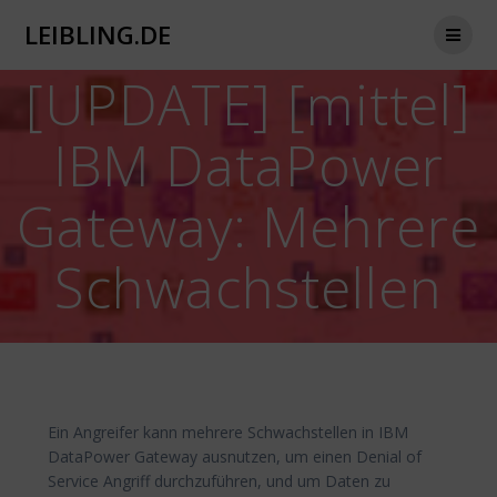
Zum
LEIBLING.DE
Inhalt
springen
[UPDATE] [mittel]
IBM DataPower
Gateway: Mehrere
Schwachstellen
Ein Angreifer kann mehrere Schwachstellen in IBM
DataPower Gateway ausnutzen, um einen Denial of
Service Angriff durchzuführen, und um Daten zu