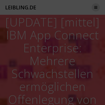
Zum
LEIBLING.DE
Inhalt
springen
[UPDATE] [mittel]
IBM App Connect
Enterprise:
Mehrere
Schwachstellen
ermöglichen
Offenlegung von