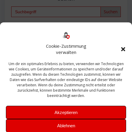
Search
for:
Backup
AD
2013
365
2010
Anmeldung
ESXI
Bautagebuch
ESX
Exchange
HP
Haus
Fritzbox
firewall
Cookie-Zustimmung
Microsoft
kostenlos
Linux
Office
Migration
verwalten
Open Source
Office 365
OSX
Powershell
Outlook
Server
Um dir ein optimales Erlebnis zu bieten, verwenden wir Technologien
Sicherheit
Sanierung
Security
SBS
wie Cookies, um Geräteinformationen zu speichern und/oder darauf
Sophos
SSL
Ubuntu
SIEM
Sicherung
zuzugreifen. Wenn du diesen Technologien zustimmst, können wir
Update
UTM
Veeam
Daten wie das Surfverhalten oder eindeutige IDs auf dieser Website
VCSA
Upgrade
VCenter
verarbeiten. Wenn du deine Zustimmung nicht erteilst oder
Windows
VMWare
VPN
WAZUH
zurückziehst, können bestimmte Merkmale und Funktionen
Zertifikat
beeinträchtigt werden.
Akzeptieren
Ablehnen