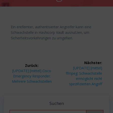
Ein entfernter, authentisierter Angreifer kann eine
Schwachstelle in Hashicorp Vault ausnutzen, um
Sicherheitsvorkehrungen zu umgehen.
Beitragsnavigation
Nächster:
Zurück:
Nächster
[UPDATE] [mittel]
Vorheriger
[UPDATE] [mittel] Cisco
Beitrag:
ffmpeg: Schwachstelle
Beitrag:
Emergency Responder:
ermöglicht nicht
Mehrere Schwachstellen
spezifizierten Angriff
Suchen
Search