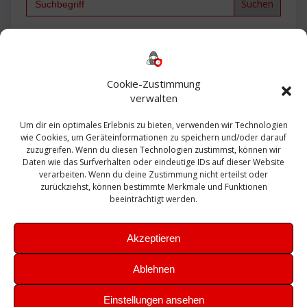
for:
Backup
AD
2013
365
2010
Anmeldung
ESXI
Bautagebuch
ESX
Exchange
HP
Haus
Fritzbox
firewall
Cookie-Zustimmung
Microsoft
kostenlos
Linux
Office
Migration
verwalten
Open Source
Office 365
OSX
Powershell
Outlook
Server
Um dir ein optimales Erlebnis zu bieten, verwenden wir Technologien
Sicherheit
Sanierung
Security
SBS
wie Cookies, um Geräteinformationen zu speichern und/oder darauf
Sophos
SSL
Ubuntu
SIEM
Sicherung
zuzugreifen. Wenn du diesen Technologien zustimmst, können wir
Update
UTM
Veeam
Daten wie das Surfverhalten oder eindeutige IDs auf dieser Website
VCSA
Upgrade
VCenter
verarbeiten. Wenn du deine Zustimmung nicht erteilst oder
Windows
VMWare
VPN
WAZUH
zurückziehst, können bestimmte Merkmale und Funktionen
Zertifikat
beeinträchtigt werden.
Akzeptieren
Ablehnen
© 2026 Leibling.de. Erstellt mit WordPress und dem
Highlight
Einstellungen ansehen
Theme