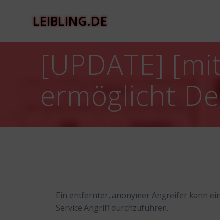
Zum
Inhalt
LEIBLING.DE
springen
[UPDATE] [mit
ermöglicht Den
Ein entfernter, anonymer Angreifer kann ei
Service Angriff durchzuführen.