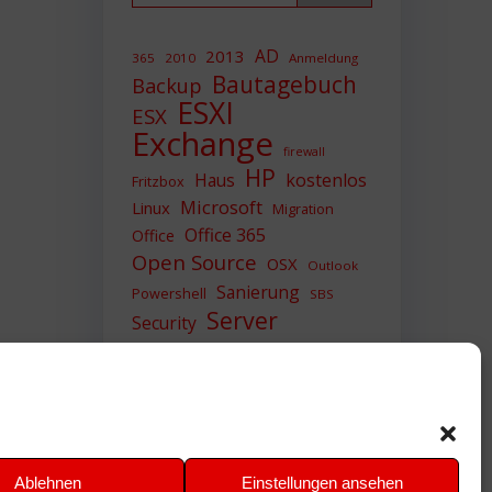
AD
2013
365
2010
Anmeldung
Bautagebuch
Backup
ESXI
ESX
Exchange
firewall
HP
Haus
kostenlos
Fritzbox
Microsoft
Linux
Migration
Office 365
Office
Open Source
OSX
Outlook
Sanierung
Powershell
SBS
Server
Security
Sicherheit
SIEM
Sicherung
Sophos
SSL
Ubuntu
Update
UTM
Upgrade
Veeam
VCSA
VCenter
VMWare
VPN
WAZUH
Ablehnen
Einstellungen ansehen