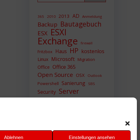
AD
2013
365
2010
Anmeldung
Bautagebuch
Backup
ESXI
ESX
Exchange
firewall
HP
Haus
kostenlos
Fritzbox
Microsoft
Linux
Migration
Office 365
Office
Open Source
OSX
Outlook
Sanierung
Powershell
SBS
Server
Security
Sicherheit
SIEM
Sicherung
Sophos
SSL
Ubuntu
Update
UTM
Upgrade
Veeam
VCSA
VCenter
VMWare
VPN
WAZUH
Ablehnen
Einstellungen ansehen