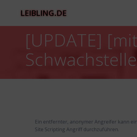
Zum
Inhalt
LEIBLING.DE
springen
[UPDATE] [mit
Schwachstelle 
Ein entfernter, anonymer Angreifer kann ei
Site Scripting Angriff durchzuführen.