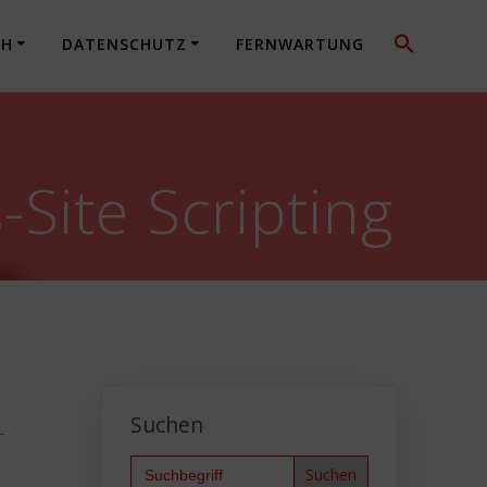
CH
DATENSCHUTZ
FERNWARTUNG
Site Scripting
Suchen
-
Search
for: