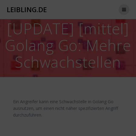
Zum
LEIBLING.DE
Inhalt
springen
[UPDATE] [mittel]
Golang Go: Mehre
Schwachstellen
Ein Angreifer kann eine Schwachstelle in Golang Go
ausnutzen, um einen nicht näher spezifizierten Angriff
durchzuführen.