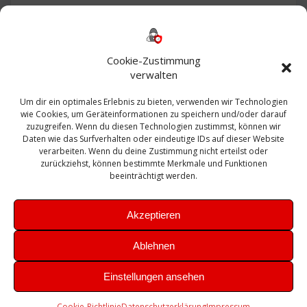
Backup
AD
2013
365
2010
Anmeldung
ESXI
Bautagebuch
ESX
Exchange
HP
Haus
Fritzbox
firewall
Cookie-Zustimmung
Microsoft
kostenlos
Linux
Office
Migration
verwalten
Open Source
Office 365
OSX
Powershell
Outlook
Server
Um dir ein optimales Erlebnis zu bieten, verwenden wir Technologien
Sicherheit
Sanierung
Security
SBS
wie Cookies, um Geräteinformationen zu speichern und/oder darauf
Sophos
SSL
Ubuntu
SIEM
Sicherung
zuzugreifen. Wenn du diesen Technologien zustimmst, können wir
Update
UTM
Veeam
Daten wie das Surfverhalten oder eindeutige IDs auf dieser Website
VCSA
Upgrade
VCenter
verarbeiten. Wenn du deine Zustimmung nicht erteilst oder
Windows
VMWare
VPN
WAZUH
zurückziehst, können bestimmte Merkmale und Funktionen
Zertifikat
beeinträchtigt werden.
Akzeptieren
Ablehnen
© 2026 Leibling.de. Erstellt mit WordPress und dem
Highlight
Einstellungen ansehen
Theme
Cookie-Richtlinie
Datenschutzerklärung
Impressum