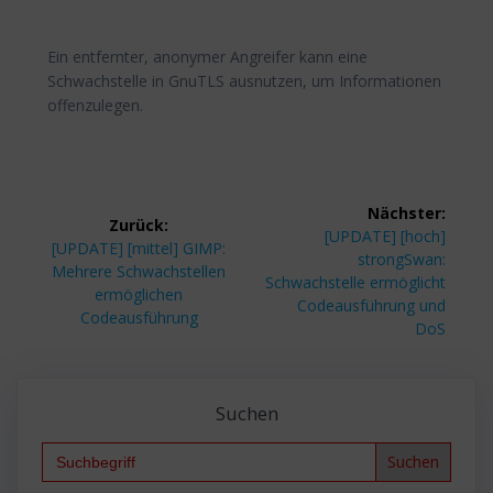
Ein entfernter, anonymer Angreifer kann eine
Schwachstelle in GnuTLS ausnutzen, um Informationen
offenzulegen.
Beitragsnavigation
Nächster:
Zurück:
Nächster
[UPDATE] [hoch]
Vorheriger
[UPDATE] [mittel] GIMP:
Beitrag:
strongSwan:
Beitrag:
Mehrere Schwachstellen
Schwachstelle ermöglicht
ermöglichen
Codeausführung und
Codeausführung
DoS
Suchen
Search
for: