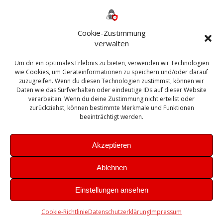
Backup
AD
2013
365
2010
Anmeldung
ESXI
Bautagebuch
ESX
Exchange
HP
Haus
Fritzbox
firewall
Cookie-Zustimmung
Microsoft
kostenlos
Linux
Office
Migration
verwalten
Open Source
Office 365
OSX
Powershell
Outlook
Server
Um dir ein optimales Erlebnis zu bieten, verwenden wir Technologien
Sicherheit
Sanierung
Security
SBS
wie Cookies, um Geräteinformationen zu speichern und/oder darauf
Sophos
SSL
Ubuntu
SIEM
Sicherung
zuzugreifen. Wenn du diesen Technologien zustimmst, können wir
Update
UTM
Veeam
Daten wie das Surfverhalten oder eindeutige IDs auf dieser Website
VCSA
Upgrade
VCenter
verarbeiten. Wenn du deine Zustimmung nicht erteilst oder
Windows
VMWare
VPN
WAZUH
zurückziehst, können bestimmte Merkmale und Funktionen
Zertifikat
beeinträchtigt werden.
Akzeptieren
Ablehnen
© 2026 Leibling.de. Erstellt mit WordPress und dem
Highlight
Einstellungen ansehen
Theme
Cookie-Richtlinie
Datenschutzerklärung
Impressum