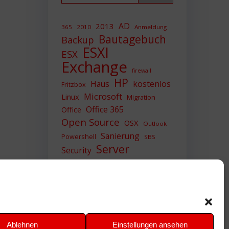
AD
2013
365
2010
Anmeldung
Bautagebuch
Backup
ESXI
ESX
Exchange
firewall
HP
Haus
kostenlos
Fritzbox
Microsoft
Linux
Migration
Office 365
Office
Open Source
OSX
Outlook
Sanierung
Powershell
SBS
Server
Security
Sicherheit
SIEM
Sicherung
Sophos
SSL
Ubuntu
Update
UTM
Upgrade
Veeam
VCSA
VCenter
VMWare
VPN
WAZUH
Ablehnen
Einstellungen ansehen