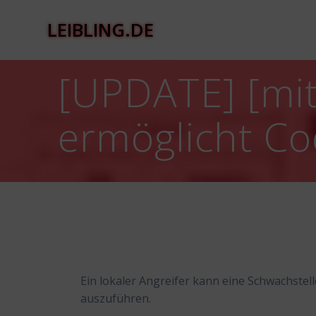
Zum
Inhalt
LEIBLING.DE
springen
[UPDATE] [mit
ermöglicht C
Ein lokaler Angreifer kann eine Schwachst
auszuführen.