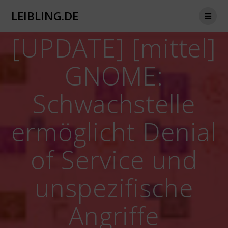
Zum
LEIBLING.DE
Inhalt
springen
[UPDATE] [mittel]
GNOME:
Schwachstelle
ermöglicht Denial
of Service und
unspezifische
Angriffe