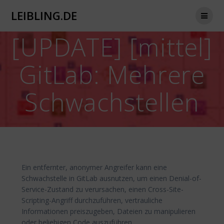
Zum
LEIBLING.DE
Inhalt
springen
[UPDATE] [mittel]
GitLab: Mehrere
Schwachstellen
Ein entfernter, anonymer Angreifer kann eine
Schwachstelle in GitLab ausnutzen, um einen Denial-of-
Service-Zustand zu verursachen, einen Cross-Site-
Scripting-Angriff durchzuführen, vertrauliche
Informationen preiszugeben, Dateien zu manipulieren
oder beliebigen Code auszuführen.