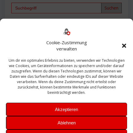
Search
for:
Backup
AD
2013
365
2010
Anmeldung
ESXI
Bautagebuch
ESX
Exchange
HP
Haus
Fritzbox
firewall
Cookie-Zustimmung
Microsoft
kostenlos
Linux
Office
Migration
verwalten
Open Source
Office 365
OSX
Powershell
Outlook
Server
Um dir ein optimales Erlebnis zu bieten, verwenden wir Technologien
Sicherheit
Sanierung
Security
SBS
wie Cookies, um Geräteinformationen zu speichern und/oder darauf
Sophos
SSL
Ubuntu
SIEM
Sicherung
zuzugreifen. Wenn du diesen Technologien zustimmst, können wir
Update
UTM
Veeam
Daten wie das Surfverhalten oder eindeutige IDs auf dieser Website
VCSA
Upgrade
VCenter
verarbeiten. Wenn du deine Zustimmung nicht erteilst oder
Windows
VMWare
VPN
WAZUH
zurückziehst, können bestimmte Merkmale und Funktionen
Zertifikat
beeinträchtigt werden.
Akzeptieren
Ablehnen
© 2026 Leibling.de. Erstellt mit WordPress und dem
Highlight