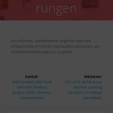
rungen
Ein entfernter, authentisierter Angreifer kann eine
Schwachstelle in Fortinet FortiSandbox ausnutzen, um
Sicherheitsvorkehrungen zu umgehen.
Beitragsnavigation
Zurück:
Nächster:
Vorheriger
Nächster
[NEU] [mittel] IBM Tivoli
CVE-2025-49746 Azure
Beitrag:
Beitrag:
Netcool/OMNIbus
Machine Learning
(Eclipse OMR): Mehrere
Elevation of Privilege
Schwachstellen
Vulnerability