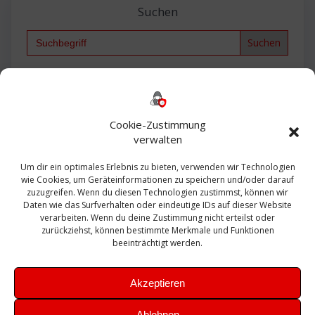
Suchen
Search
for:
Backup
AD
2013
365
2010
Anmeldung
ESXI
Bautagebuch
ESX
Exchange
HP
Haus
Fritzbox
firewall
Cookie-Zustimmung
Microsoft
kostenlos
Linux
Office
Migration
verwalten
Open Source
Office 365
OSX
Powershell
Outlook
Server
Um dir ein optimales Erlebnis zu bieten, verwenden wir Technologien
Sicherheit
Sanierung
Security
SBS
wie Cookies, um Geräteinformationen zu speichern und/oder darauf
Sophos
SSL
Ubuntu
SIEM
Sicherung
zuzugreifen. Wenn du diesen Technologien zustimmst, können wir
Update
UTM
Veeam
Daten wie das Surfverhalten oder eindeutige IDs auf dieser Website
VCSA
Upgrade
VCenter
verarbeiten. Wenn du deine Zustimmung nicht erteilst oder
Windows
VMWare
VPN
WAZUH
zurückziehst, können bestimmte Merkmale und Funktionen
Zertifikat
beeinträchtigt werden.
Akzeptieren
Ablehnen