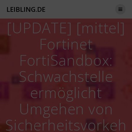
Zum
LEIBLING.DE
Inhalt
springen
[UPDATE] [mittel]
Fortinet
FortiSandbox:
Schwachstelle
ermöglicht
Umgehen von
Sicherheitsvorkeh