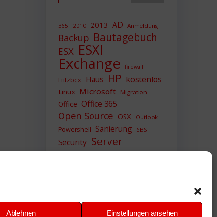
AD
2013
365
2010
Anmeldung
Bautagebuch
Backup
ESXI
ESX
Exchange
firewall
HP
Haus
kostenlos
Fritzbox
Microsoft
Linux
Migration
Office 365
Office
Open Source
OSX
Outlook
Sanierung
Powershell
SBS
Server
Security
Sicherheit
SIEM
Sicherung
Sophos
SSL
Ubuntu
Update
UTM
Upgrade
Veeam
VCSA
VCenter
VMWare
VPN
WAZUH
Ablehnen
Einstellungen ansehen