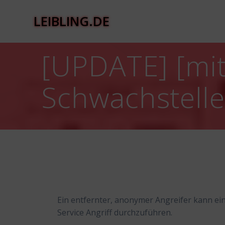
Zum
Inhalt
LEIBLING.DE
springen
[UPDATE] [mitt
Schwachstelle
Ein entfernter, anonymer Angreifer kann ein
Service Angriff durchzuführen.