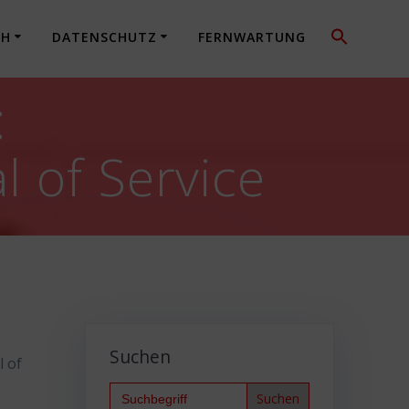
CH
DATENSCHUTZ
FERNWARTUNG
:
l of Service
Suchen
l of
Search
for: