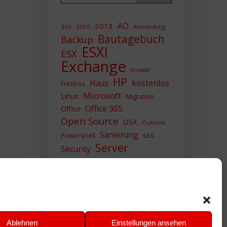
AD
2013
365
2010
Anmeldung
Bautagebuch
Backup
ESXI
ESX
Exchange
firewall
HP
Haus
kostenlos
Fritzbox
Microsoft
Linux
Migration
Office 365
Office
Open Source
OSX
Outlook
Sanierung
Powershell
SBS
Server
Security
Sicherheit
SIEM
Sicherung
Sophos
SSL
Ubuntu
Update
UTM
Upgrade
Veeam
VCSA
VCenter
VMWare
VPN
WAZUH
Ablehnen
Einstellungen ansehen