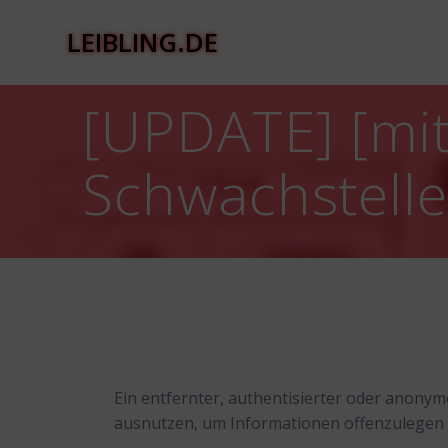
Zum
Inhalt
LEIBLING.DE
springen
[UPDATE] [mitt
Schwachstell
Ein entfernter, authentisierter oder anonym
ausnutzen, um Informationen offenzulegen u