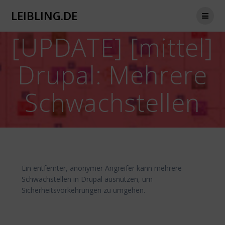
Zum
LEIBLING.DE
Inhalt
springen
[UPDATE] [mittel]
Drupal: Mehrere
Schwachstellen
Ein entfernter, anonymer Angreifer kann mehrere
Schwachstellen in Drupal ausnutzen, um
Sicherheitsvorkehrungen zu umgehen.