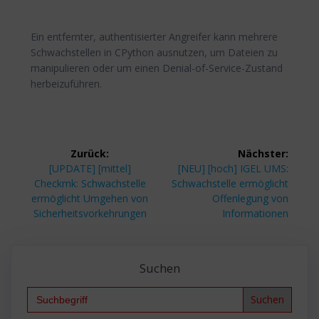
Ein entfernter, authentisierter Angreifer kann mehrere
Schwachstellen in CPython ausnutzen, um Dateien zu
manipulieren oder um einen Denial-of-Service-Zustand
herbeizuführen.
Beitragsnavigation
Zurück:
Nächster:
Vorheriger
Nächster
[UPDATE] [mittel]
[NEU] [hoch] IGEL UMS:
Beitrag:
Beitrag:
Checkmk: Schwachstelle
Schwachstelle ermöglicht
ermöglicht Umgehen von
Offenlegung von
Sicherheitsvorkehrungen
Informationen
Suchen
Search
for: