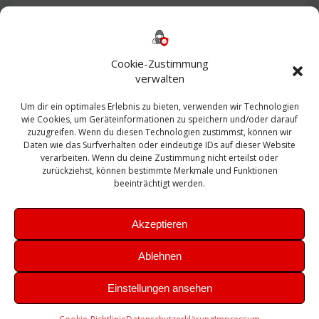
Backup
AD
2013
365
2010
Anmeldung
ESXI
Bautagebuch
ESX
Exchange
HP
Haus
Fritzbox
firewall
Cookie-Zustimmung
Microsoft
kostenlos
Linux
Office
Migration
verwalten
Open Source
Office 365
OSX
Powershell
Outlook
Server
Um dir ein optimales Erlebnis zu bieten, verwenden wir Technologien
Sicherheit
Sanierung
Security
SBS
wie Cookies, um Geräteinformationen zu speichern und/oder darauf
Sophos
SSL
Ubuntu
SIEM
Sicherung
zuzugreifen. Wenn du diesen Technologien zustimmst, können wir
Update
UTM
Veeam
Daten wie das Surfverhalten oder eindeutige IDs auf dieser Website
VCSA
Upgrade
VCenter
verarbeiten. Wenn du deine Zustimmung nicht erteilst oder
Windows
VMWare
VPN
WAZUH
zurückziehst, können bestimmte Merkmale und Funktionen
Zertifikat
beeinträchtigt werden.
Akzeptieren
Ablehnen
© 2026 Leibling.de. Erstellt mit WordPress und dem
Highlight
Einstellungen ansehen
Theme