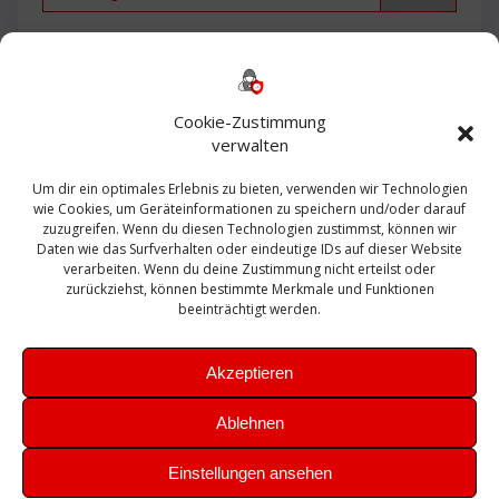
Backup
AD
2013
365
2010
Anmeldung
ESXI
Bautagebuch
ESX
Exchange
HP
Haus
Fritzbox
firewall
Cookie-Zustimmung
Microsoft
kostenlos
Linux
Office
Migration
verwalten
Open Source
Office 365
OSX
Powershell
Outlook
Server
Um dir ein optimales Erlebnis zu bieten, verwenden wir Technologien
Sicherheit
Sanierung
Security
SBS
wie Cookies, um Geräteinformationen zu speichern und/oder darauf
Sophos
SSL
Ubuntu
SIEM
Sicherung
zuzugreifen. Wenn du diesen Technologien zustimmst, können wir
Update
UTM
Veeam
Daten wie das Surfverhalten oder eindeutige IDs auf dieser Website
VCSA
Upgrade
VCenter
verarbeiten. Wenn du deine Zustimmung nicht erteilst oder
Windows
VMWare
VPN
WAZUH
zurückziehst, können bestimmte Merkmale und Funktionen
Zertifikat
beeinträchtigt werden.
Akzeptieren
Ablehnen
© 2026 Leibling.de. Erstellt mit WordPress und dem
Highlight
Einstellungen ansehen
Theme