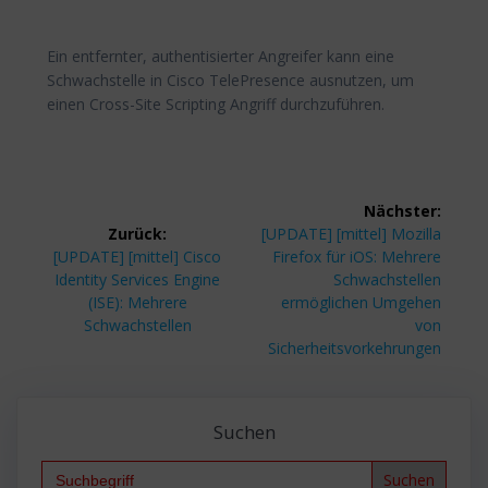
Ein entfernter, authentisierter Angreifer kann eine
Schwachstelle in Cisco TelePresence ausnutzen, um
einen Cross-Site Scripting Angriff durchzuführen.
Beitragsnavigation
Nächster:
Nächster
Zurück:
[UPDATE] [mittel] Mozilla
Vorheriger
Beitrag:
[UPDATE] [mittel] Cisco
Firefox für iOS: Mehrere
Beitrag:
Identity Services Engine
Schwachstellen
(ISE): Mehrere
ermöglichen Umgehen
Schwachstellen
von
Sicherheitsvorkehrungen
Suchen
Search
for: