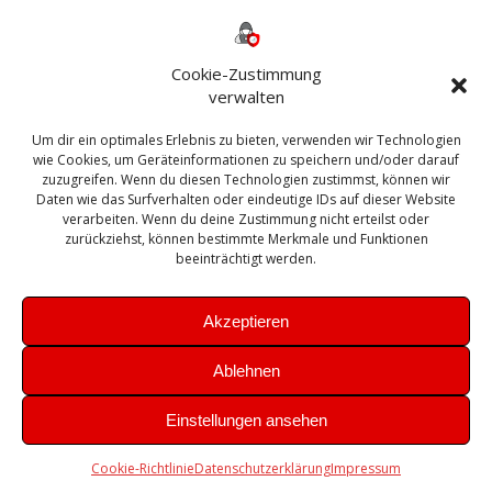
Backup
AD
2013
365
2010
Anmeldung
ESXI
Bautagebuch
ESX
Exchange
HP
Haus
Fritzbox
firewall
Cookie-Zustimmung
Microsoft
kostenlos
Linux
Office
Migration
verwalten
Open Source
Office 365
OSX
Powershell
Outlook
Server
Um dir ein optimales Erlebnis zu bieten, verwenden wir Technologien
Sicherheit
Sanierung
Security
SBS
wie Cookies, um Geräteinformationen zu speichern und/oder darauf
Sophos
SSL
Ubuntu
SIEM
Sicherung
zuzugreifen. Wenn du diesen Technologien zustimmst, können wir
Update
UTM
Veeam
Daten wie das Surfverhalten oder eindeutige IDs auf dieser Website
VCSA
Upgrade
VCenter
verarbeiten. Wenn du deine Zustimmung nicht erteilst oder
Windows
VMWare
VPN
WAZUH
zurückziehst, können bestimmte Merkmale und Funktionen
Zertifikat
beeinträchtigt werden.
Akzeptieren
Ablehnen
© 2026 Leibling.de. Erstellt mit WordPress und dem
Highlight
Einstellungen ansehen
Theme
Cookie-Richtlinie
Datenschutzerklärung
Impressum