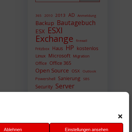
AD
2013
365
2010
Anmeldung
Bautagebuch
Backup
ESXI
ESX
Exchange
firewall
HP
Haus
kostenlos
Fritzbox
Microsoft
Linux
Migration
Office 365
Office
Open Source
OSX
Outlook
Sanierung
Powershell
SBS
Server
Security
Sicherheit
SIEM
Sicherung
Sophos
SSL
Ubuntu
Update
UTM
Upgrade
Veeam
VCSA
VCenter
VMWare
VPN
WAZUH
Ablehnen
Einstellungen ansehen