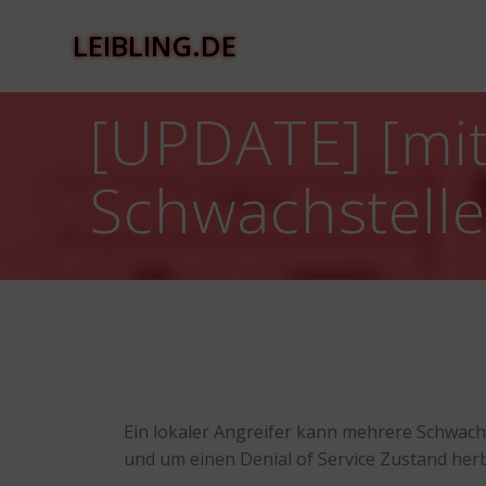
Zum
Inhalt
LEIBLING.DE
springen
[UPDATE] [mit
Schwachstell
Ein lokaler Angreifer kann mehrere Schwach
und um einen Denial of Service Zustand her