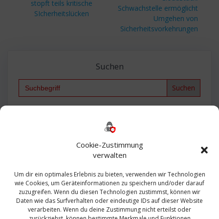
Beitrag:
stopft teils kritische
Schwachstelle ermöglicht
SIcherheitslücken
Umgehen von
Sicherheitsvorkehrungen
Suchen
Search
for:
Backup
AD
2013
365
2010
Anmeldung
ESXI
Bautagebuch
ESX
Exchange
HP
Haus
Fritzbox
firewall
Cookie-Zustimmung
Microsoft
kostenlos
Linux
Office
Migration
verwalten
Open Source
Office 365
OSX
Powershell
Outlook
Server
Um dir ein optimales Erlebnis zu bieten, verwenden wir Technologien
Sicherheit
Sanierung
Security
SBS
wie Cookies, um Geräteinformationen zu speichern und/oder darauf
Sophos
SSL
Ubuntu
SIEM
Sicherung
zuzugreifen. Wenn du diesen Technologien zustimmst, können wir
Update
UTM
Veeam
Daten wie das Surfverhalten oder eindeutige IDs auf dieser Website
VCSA
Upgrade
VCenter
verarbeiten. Wenn du deine Zustimmung nicht erteilst oder
Windows
VMWare
VPN
WAZUH
zurückziehst, können bestimmte Merkmale und Funktionen