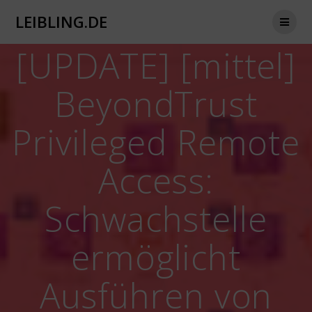
Zum
LEIBLING.DE
Inhalt
springen
[UPDATE] [mittel]
BeyondTrust
Privileged Remote
Access:
Schwachstelle
ermöglicht
Ausführen von