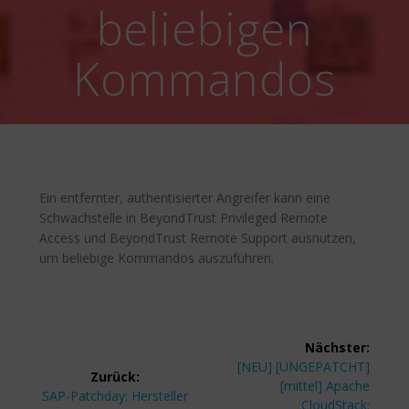
beliebigen
Kommandos
Ein entfernter, authentisierter Angreifer kann eine
Schwachstelle in BeyondTrust Privileged Remote
Access und BeyondTrust Remote Support ausnutzen,
um beliebige Kommandos auszuführen.
Beitragsnavigation
Nächster:
Nächster
[NEU] [UNGEPATCHT]
Zurück:
Beitrag:
[mittel] Apache
Vorheriger
SAP-Patchday: Hersteller
CloudStack: