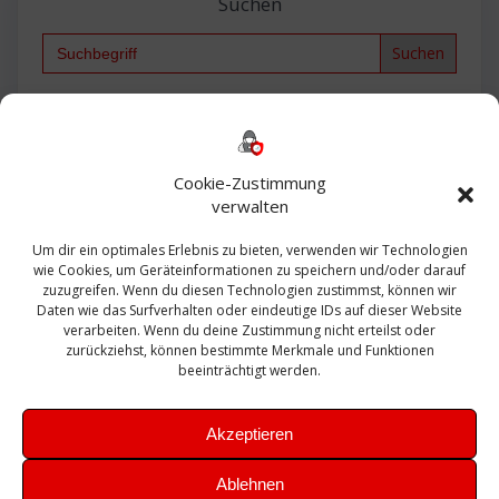
Suchen
Search
for:
Backup
AD
2013
365
2010
Anmeldung
ESXI
Bautagebuch
ESX
Exchange
HP
Haus
Fritzbox
firewall
Cookie-Zustimmung
Microsoft
kostenlos
Linux
Office
Migration
verwalten
Open Source
Office 365
OSX
Powershell
Outlook
Server
Um dir ein optimales Erlebnis zu bieten, verwenden wir Technologien
Sicherheit
Sanierung
Security
SBS
wie Cookies, um Geräteinformationen zu speichern und/oder darauf
Sophos
SSL
Ubuntu
SIEM
Sicherung
zuzugreifen. Wenn du diesen Technologien zustimmst, können wir
Update
UTM
Veeam
Daten wie das Surfverhalten oder eindeutige IDs auf dieser Website
VCSA
Upgrade
VCenter
verarbeiten. Wenn du deine Zustimmung nicht erteilst oder
Windows
VMWare
VPN
WAZUH
zurückziehst, können bestimmte Merkmale und Funktionen
Zertifikat
beeinträchtigt werden.
Akzeptieren
Ablehnen