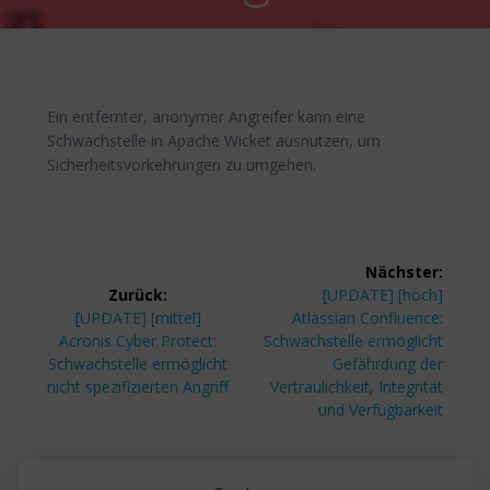
Ein entfernter, anonymer Angreifer kann eine
Schwachstelle in Apache Wicket ausnutzen, um
Sicherheitsvorkehrungen zu umgehen.
Beitragsnavigation
Nächster:
Nächster
Zurück:
[UPDATE] [hoch]
Vorheriger
Beitrag:
[UPDATE] [mittel]
Atlassian Confluence:
Beitrag:
Acronis Cyber Protect:
Schwachstelle ermöglicht
Schwachstelle ermöglicht
Gefährdung der
nicht spezifizierten Angriff
Vertraulichkeit, Integrität
und Verfügbarkeit