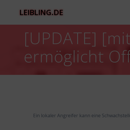
Zum
Inhalt
LEIBLING.DE
springen
[UPDATE] [mit
ermöglicht Of
Ein lokaler Angreifer kann eine Schwachstel