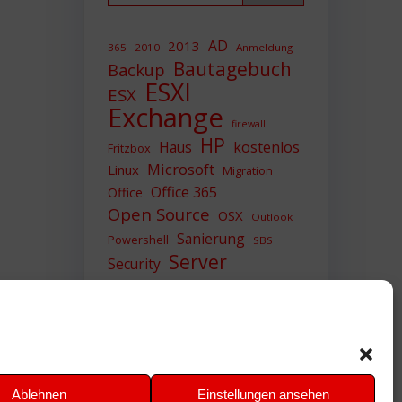
AD
2013
365
2010
Anmeldung
Bautagebuch
Backup
ESXI
ESX
Exchange
firewall
HP
Haus
kostenlos
Fritzbox
Microsoft
Linux
Migration
Office 365
Office
Open Source
OSX
Outlook
Sanierung
Powershell
SBS
Server
Security
Sicherheit
SIEM
Sicherung
Sophos
SSL
Ubuntu
Update
UTM
Upgrade
Veeam
VCSA
VCenter
VMWare
VPN
WAZUH
Ablehnen
Einstellungen ansehen