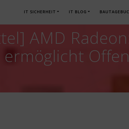
IT SICHERHEIT
IT BLOG
BAUTAGEBU
ttel] AMD Radeon
 ermöglicht Offe
n