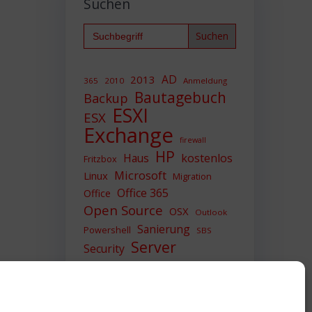
Suchen
Search
for:
AD
2013
365
2010
Anmeldung
Bautagebuch
Backup
ESXI
ESX
Exchange
firewall
HP
Haus
kostenlos
Fritzbox
Microsoft
Linux
Migration
Office 365
Office
Open Source
OSX
Outlook
Sanierung
Powershell
SBS
Server
Security
Sicherheit
SIEM
Sicherung
Sophos
SSL
Ubuntu
Update
UTM
Upgrade