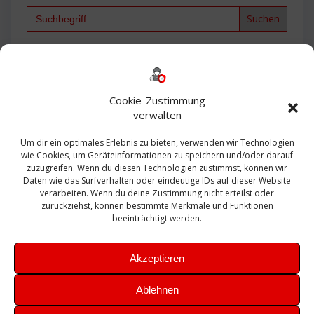
Search
for:
Backup
AD
2013
365
2010
Anmeldung
ESXI
Bautagebuch
ESX
Exchange
HP
Haus
Fritzbox
firewall
Cookie-Zustimmung
Microsoft
kostenlos
Linux
Office
Migration
verwalten
Open Source
Office 365
OSX
Powershell
Outlook
Server
Um dir ein optimales Erlebnis zu bieten, verwenden wir Technologien
Sicherheit
Sanierung
Security
SBS
wie Cookies, um Geräteinformationen zu speichern und/oder darauf
Sophos
SSL
Ubuntu
SIEM
Sicherung
zuzugreifen. Wenn du diesen Technologien zustimmst, können wir
Update
UTM
Veeam
Daten wie das Surfverhalten oder eindeutige IDs auf dieser Website
VCSA
Upgrade
VCenter
verarbeiten. Wenn du deine Zustimmung nicht erteilst oder
Windows
VMWare
VPN
WAZUH
zurückziehst, können bestimmte Merkmale und Funktionen
Zertifikat
beeinträchtigt werden.
Akzeptieren
Ablehnen
© 2026 Leibling.de. Erstellt mit WordPress und dem
Highlight