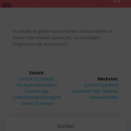
Ein lokaler Angreifer kann mehrere Schwachstellen in
Adobe FrameMaker ausnutzen, um beliebigen
Programmcode auszuführen.
Beitragsnavigation
Zurück:
Vorheriger
[UPDATE] [mittel]
Nächster:
Beitrag:
Nächster
Rockwell Automation
[UPDATE] [mittel]
Beitrag:
ControlLogix:
SonicWall SMA: Mehrere
Schwachstelle ermöglicht
Schwachstellen
Denial of Service
Suchen