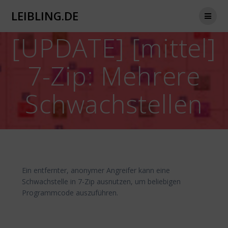
Zum
LEIBLING.DE
Inhalt
springen
[UPDATE] [mittel]
7-Zip: Mehrere
Schwachstellen
Ein entfernter, anonymer Angreifer kann eine
Schwachstelle in 7-Zip ausnutzen, um beliebigen
Programmcode auszuführen.