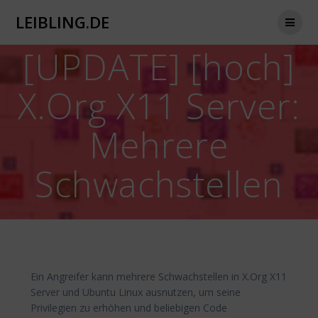
Zum
LEIBLING.DE
Inhalt
springen
[UPDATE] [hoch]
X.Org X11 Server:
Mehrere
Schwachstellen
Ein Angreifer kann mehrere Schwachstellen in X.Org X11
Server und Ubuntu Linux ausnutzen, um seine
Privilegien zu erhöhen und beliebigen Code