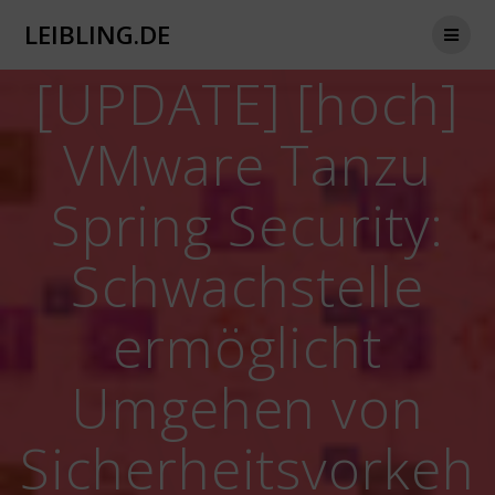
Zum
LEIBLING.DE
Inhalt
springen
[UPDATE] [hoch]
VMware Tanzu
Spring Security:
Schwachstelle
ermöglicht
Umgehen von
Sicherheitsvorkeh