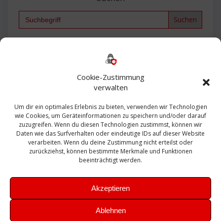
Search
for:
Backup
AD
2013
365
2010
Anmeldung
ESXI
Bautagebuch
ESX
Exchange
HP
Haus
Fritzbox
firewall
Cookie-Zustimmung
Microsoft
kostenlos
Linux
Office
Migration
verwalten
Open Source
Office 365
OSX
Powershell
Outlook
Server
Um dir ein optimales Erlebnis zu bieten, verwenden wir Technologien
Sicherheit
Sanierung
Security
SBS
wie Cookies, um Geräteinformationen zu speichern und/oder darauf
Sophos
SSL
Ubuntu
SIEM
Sicherung
zuzugreifen. Wenn du diesen Technologien zustimmst, können wir
Update
UTM
Veeam
Daten wie das Surfverhalten oder eindeutige IDs auf dieser Website
VCSA
Upgrade
VCenter
verarbeiten. Wenn du deine Zustimmung nicht erteilst oder
Windows
VMWare
VPN
WAZUH
zurückziehst, können bestimmte Merkmale und Funktionen
Zertifikat
beeinträchtigt werden.
Akzeptieren
Ablehnen