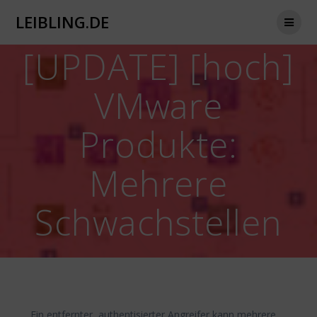
Zum
LEIBLING.DE
Inhalt
springen
[UPDATE] [hoch]
VMware
Produkte:
Mehrere
Schwachstellen
Ein entfernter, authentisierter Angreifer kann mehrere