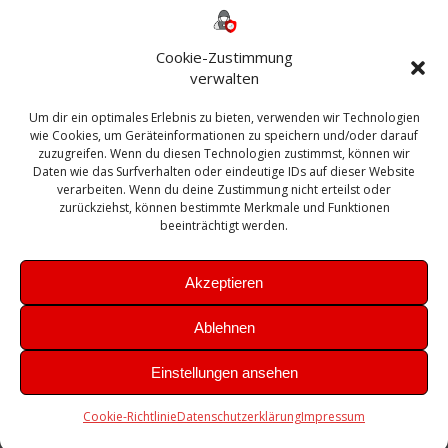
365
2010
Anmeldung
ESXI
Bautagebuch
ESX
Exchange
HP
Haus
Fritzbox
firewall
Cookie-Zustimmung
Microsoft
kostenlos
Linux
Office
Migration
verwalten
Open Source
Office 365
OSX
Powershell
Outlook
Server
Um dir ein optimales Erlebnis zu bieten, verwenden wir Technologien
Sicherheit
Sanierung
Security
SBS
wie Cookies, um Geräteinformationen zu speichern und/oder darauf
Sophos
SSL
Ubuntu
SIEM
Sicherung
zuzugreifen. Wenn du diesen Technologien zustimmst, können wir
Update
UTM
Veeam
Daten wie das Surfverhalten oder eindeutige IDs auf dieser Website
VCSA
Upgrade
VCenter
verarbeiten. Wenn du deine Zustimmung nicht erteilst oder
Windows
VMWare
VPN
WAZUH
zurückziehst, können bestimmte Merkmale und Funktionen
Zertifikat
beeinträchtigt werden.
Akzeptieren
Ablehnen
© 2026 Leibling.de. Erstellt mit WordPress und dem
Highlight
Einstellungen ansehen
Theme
Cookie-Richtlinie
Datenschutzerklärung
Impressum