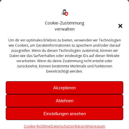
Backup
AD
2013
365
2010
Anmeldung
ESXI
Bautagebuch
ESX
Exchange
HP
Haus
Fritzbox
firewall
Cookie-Zustimmung
Microsoft
kostenlos
Linux
Office
Migration
verwalten
Open Source
Office 365
OSX
Powershell
Outlook
Server
Um dir ein optimales Erlebnis zu bieten, verwenden wir Technologien
Sicherheit
Sanierung
Security
SBS
wie Cookies, um Geräteinformationen zu speichern und/oder darauf
Sophos
SSL
Ubuntu
SIEM
Sicherung
zuzugreifen. Wenn du diesen Technologien zustimmst, können wir
Update
UTM
Veeam
Daten wie das Surfverhalten oder eindeutige IDs auf dieser Website
VCSA
Upgrade
VCenter
verarbeiten. Wenn du deine Zustimmung nicht erteilst oder
Windows
VMWare
VPN
WAZUH
zurückziehst, können bestimmte Merkmale und Funktionen
Zertifikat
beeinträchtigt werden.
Akzeptieren
Ablehnen
© 2026 Leibling.de. Erstellt mit WordPress und dem
Highlight
Einstellungen ansehen
Theme
Cookie-Richtlinie
Datenschutzerklärung
Impressum