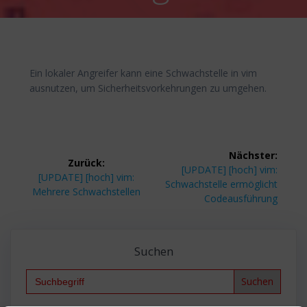
Ein lokaler Angreifer kann eine Schwachstelle in vim
ausnutzen, um Sicherheitsvorkehrungen zu umgehen.
Beitragsnavigation
Nächster:
Zurück:
Nächster
[UPDATE] [hoch] vim:
Vorheriger
[UPDATE] [hoch] vim:
Beitrag:
Schwachstelle ermöglicht
Beitrag:
Mehrere Schwachstellen
Codeausführung
Suchen
Search
for: