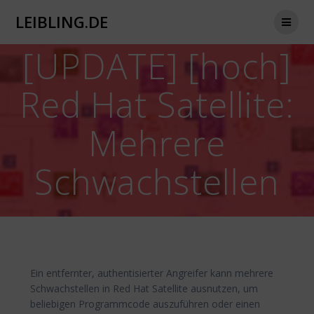
Zum
LEIBLING.DE
Inhalt
springen
[UPDATE] [hoch]
Red Hat Satellite:
Mehrere
Schwachstellen
Ein entfernter, authentisierter Angreifer kann mehrere
Schwachstellen in Red Hat Satellite ausnutzen, um
beliebigen Programmcode auszuführen oder einen