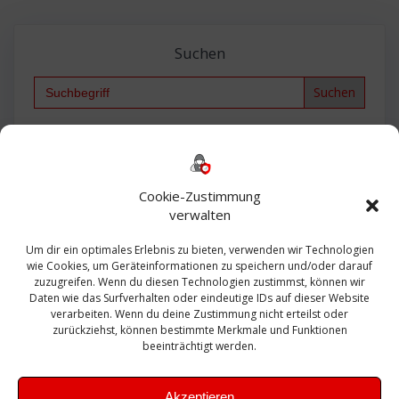
Suchen
Search
for:
Backup
AD
2013
365
2010
Anmeldung
ESXI
Bautagebuch
ESX
Exchange
HP
Haus
Fritzbox
firewall
Cookie-Zustimmung
Microsoft
kostenlos
Linux
Office
Migration
verwalten
Open Source
Office 365
OSX
Powershell
Outlook
Server
Um dir ein optimales Erlebnis zu bieten, verwenden wir Technologien
Sicherheit
Sanierung
Security
SBS
wie Cookies, um Geräteinformationen zu speichern und/oder darauf
Sophos
SSL
Ubuntu
SIEM
Sicherung
zuzugreifen. Wenn du diesen Technologien zustimmst, können wir
Update
UTM
Veeam
Daten wie das Surfverhalten oder eindeutige IDs auf dieser Website
VCSA
Upgrade
VCenter
verarbeiten. Wenn du deine Zustimmung nicht erteilst oder
Windows
VMWare
VPN
WAZUH
zurückziehst, können bestimmte Merkmale und Funktionen
Zertifikat
beeinträchtigt werden.
Akzeptieren