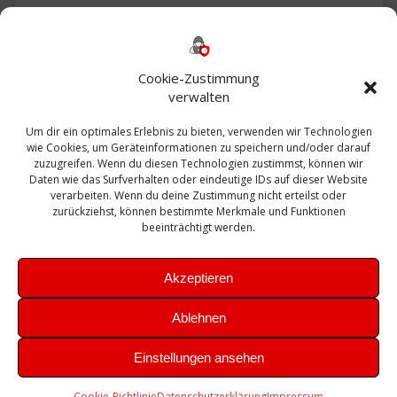
Backup
AD
2013
365
2010
Anmeldung
ESXI
Bautagebuch
ESX
Exchange
HP
Haus
Fritzbox
firewall
Cookie-Zustimmung
Microsoft
kostenlos
Linux
Office
Migration
verwalten
Open Source
Office 365
OSX
Powershell
Outlook
Server
Um dir ein optimales Erlebnis zu bieten, verwenden wir Technologien
Sicherheit
Sanierung
Security
SBS
wie Cookies, um Geräteinformationen zu speichern und/oder darauf
Sophos
SSL
Ubuntu
SIEM
Sicherung
zuzugreifen. Wenn du diesen Technologien zustimmst, können wir
Update
UTM
Veeam
Daten wie das Surfverhalten oder eindeutige IDs auf dieser Website
VCSA
Upgrade
VCenter
verarbeiten. Wenn du deine Zustimmung nicht erteilst oder
Windows
VMWare
VPN
WAZUH
zurückziehst, können bestimmte Merkmale und Funktionen
Zertifikat
beeinträchtigt werden.
Akzeptieren
Ablehnen
© 2026 Leibling.de. Erstellt mit WordPress und dem
Highlight
Einstellungen ansehen
Theme
Cookie-Richtlinie
Datenschutzerklärung
Impressum