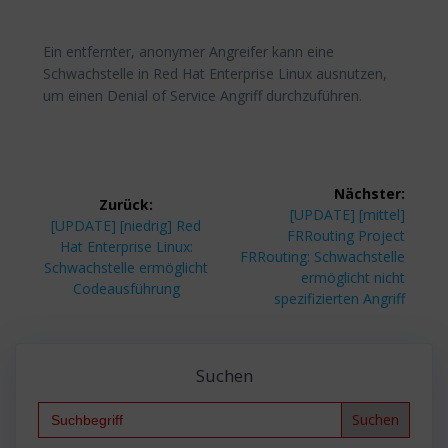
Ein entfernter, anonymer Angreifer kann eine
Schwachstelle in Red Hat Enterprise Linux ausnutzen,
um einen Denial of Service Angriff durchzuführen.
Beitragsnavigation
Nächster:
Zurück:
Nächster
[UPDATE] [mittel]
Vorheriger
[UPDATE] [niedrig] Red
Beitrag:
FRRouting Project
Beitrag:
Hat Enterprise Linux:
FRRouting: Schwachstelle
Schwachstelle ermöglicht
ermöglicht nicht
Codeausführung
spezifizierten Angriff
Suchen
Search
for: