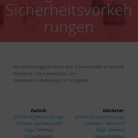
Sicherheitsvorkeh
rungen
Ein lokaler Angreifer kann eine Schwachstelle in Red Hat
Enterprise Linux ausnutzen, um
Sicherheitsvorkehrungen zu umgehen.
Beitragsnavigation
Zurück:
Nächster:
Vorheriger
Nächster
[UPDATE] [hoch] Google
[UPDATE] [hoch] Google
Beitrag:
Beitrag:
Chrome und Microsoft
Chrome / Microsoft
Edge: Mehrere
Edge: Mehrere
Schwachstellen
Schwachstellen