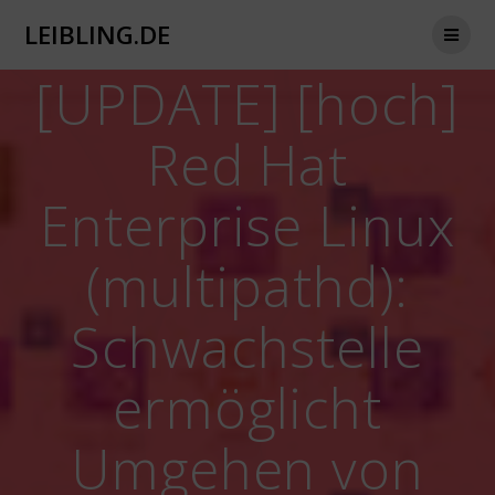
Zum
LEIBLING.DE
Inhalt
springen
[UPDATE] [hoch]
Red Hat
Enterprise Linux
(multipathd):
Schwachstelle
ermöglicht
Umgehen von