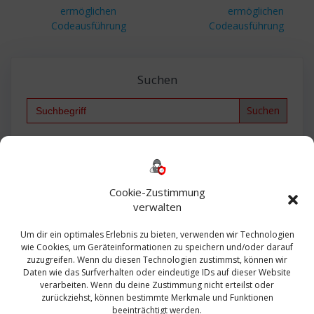
ermöglichen
ermöglichen
Codeausführung
Codeausführung
Suchen
Search
for:
Backup
AD
2013
365
2010
Anmeldung
ESXI
Bautagebuch
ESX
Exchange
HP
Haus
Fritzbox
firewall
Cookie-Zustimmung
Microsoft
kostenlos
Linux
Office
Migration
verwalten
Open Source
Office 365
OSX
Powershell
Outlook
Server
Um dir ein optimales Erlebnis zu bieten, verwenden wir Technologien
Sicherheit
Sanierung
Security
SBS
wie Cookies, um Geräteinformationen zu speichern und/oder darauf
Sophos
SSL
Ubuntu
SIEM
Sicherung
zuzugreifen. Wenn du diesen Technologien zustimmst, können wir
Update
UTM
Veeam
Daten wie das Surfverhalten oder eindeutige IDs auf dieser Website
VCSA
Upgrade
VCenter
verarbeiten. Wenn du deine Zustimmung nicht erteilst oder
Windows
VMWare
VPN
WAZUH
zurückziehst, können bestimmte Merkmale und Funktionen
Zertifikat
beeinträchtigt werden.